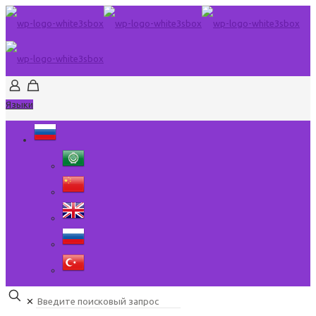
Языки
✕