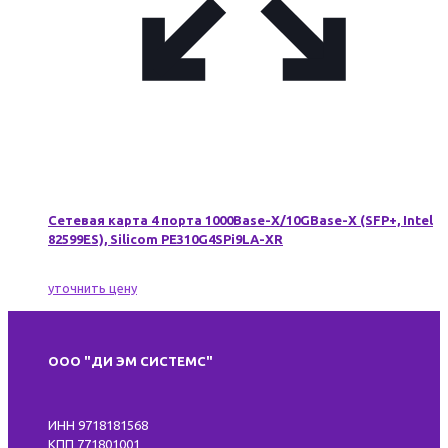
Сетевая карта 4 порта 1000Base-X/10GBase-X (SFP+, Intel
82599ES), Silicom PE310G4SPi9LA-XR
уточнить цену
ООО "ДИ ЭМ СИСТЕМС"
ИНН 9718181568
КПП 771801001