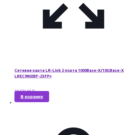
Сетевая карта LR-Link 2 порта 1000Base-X/10GBase-X
LREC9802BF-2SFP+
18 672,66
₽
В корзину