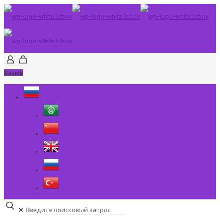
Языки
✕