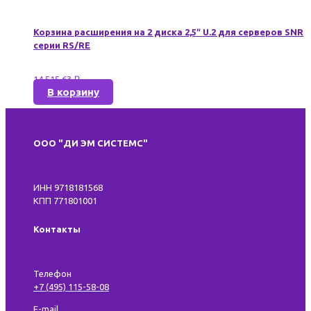
Корзина расширения на 2 диска 2,5″ U.2 для серверов SNR
серии RS/RE
14 515,63
₽
В корзину
ООО "ДИ ЭМ СИСТЕМС"
ИНН 9718181568
КПП 771801001
Контакты
Телефон
+7 (495) 115-58-08
E-mail