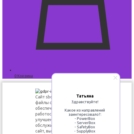
0
Корзина
Татьяна
Сайт sbox24.ru использует
Здравствуйте!
файлы cookies для
обеспечения
Какое из направлений
работоспособности и
заинтересовало?:
- PowerBox
улучшения качества
- ServerBox
обслуживания. Используя этот
- SafetyBox
сайт, вы соглашаетесь с нашей
- SupplyBox