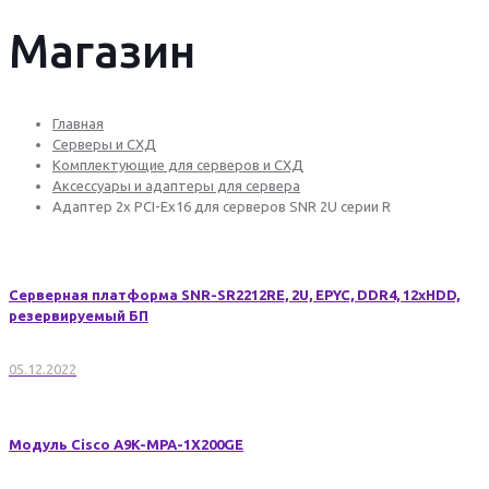
Магазин
Главная
Серверы и СХД
Комплектующие для серверов и СХД
Аксессуары и адаптеры для сервера
Адаптер 2x PCI-Ex16 для серверов SNR 2U серии R
Серверная платформа SNR-SR2212RE, 2U, EPYC, DDR4, 12xHDD,
резервируемый БП
05.12.2022
Модуль Cisco A9K-MPA-1X200GE